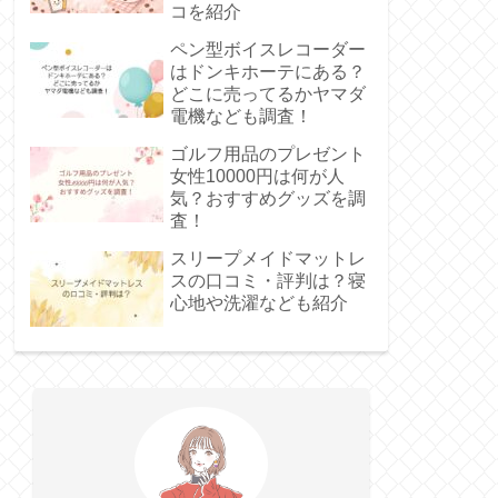
コを紹介
ペン型ボイスレコーダー
はドンキホーテにある？
どこに売ってるかヤマダ
電機なども調査！
ゴルフ用品のプレゼント
女性10000円は何が人
気？おすすめグッズを調
査！
スリープメイドマットレ
スの口コミ・評判は？寝
心地や洗濯なども紹介